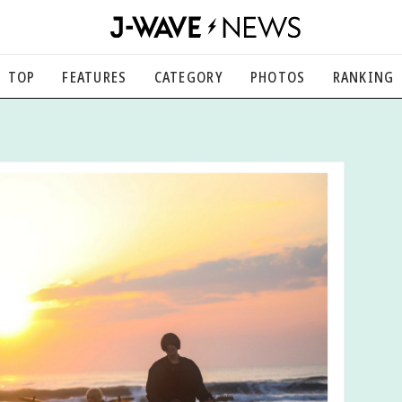
TOP
FEATURES
CATEGORY
PHOTOS
RANKING
音楽
楽曲の裏側から、こぼれ話まで
エンタメ
映画、芸能、舞台、スポーツなど
カルチャー
アート、文芸、マンガなど
ライフスタイル
食、健康、美容…暮らし豊かに
社会
国内、海外の気になるトピック