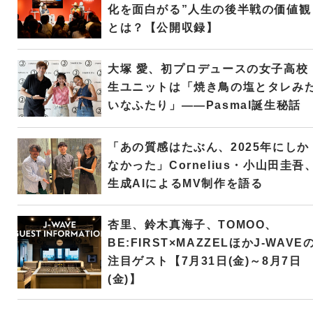
化を面白がる”人生の後半戦の価値観
とは？【公開収録】
大塚 愛、初プロデュースの女子高校
生ユニットは「焼き鳥の塩とタレみ
いなふたり」――Pasmal誕生秘話
「あの質感はたぶん、2025年にしか
なかった」Cornelius・小山田圭吾
生成AIによるMV制作を語る
杏里、鈴木真海子、TOMOO、
BE:FIRST×MAZZELほかJ-WAVE
注目ゲスト【7月31日(金)～8月7日
(金)】