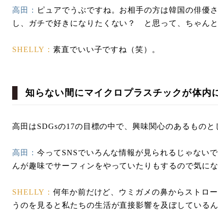
高田：
ピュアでうぶですね。お相手の方は韓国の俳優
し、ガチで好きになりたくない？ と思って、ちゃん
SHELLY：
素直でいい子ですね（笑）。
知らない間にマイクロプラスチックが体内
高田はSDGsの17の目標の中で、興味関心のあるもの
高田：
今ってSNSでいろんな情報が見られるじゃない
んが趣味でサーフィンをやっていたりもするので気に
SHELLY：
何年か前だけど、ウミガメの鼻からストロー
うのを見ると私たちの生活が直接影響を及ぼしている