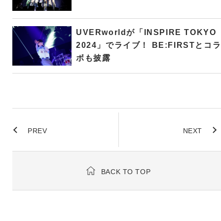
UVERworldが「INSPIRE TOKYO
2024」でライブ！ BE:FIRSTとコ
ボも披露
PREV
NEXT
BACK TO TOP