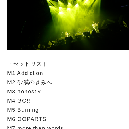
・セットリスト
M1 Addiction
M2 砂漠のきみへ
M3 honestly
M4 GO!!!
M5 Burning
M6 OOPARTS
M7 more than words