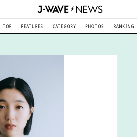
TOP
FEATURES
CATEGORY
PHOTOS
RANKING
音楽
楽曲の裏側から、こぼれ話まで
エンタメ
映画、芸能、舞台、スポーツなど
カルチャー
アート、文芸、マンガなど
ライフスタイル
食、健康、美容…暮らし豊かに
社会
国内、海外の気になるトピック