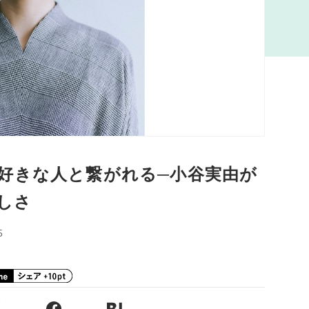
好きな人と繋がれる─小谷実由が
しさ
5