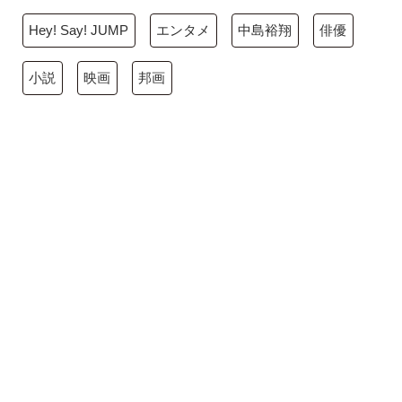
Hey! Say! JUMP
エンタメ
中島裕翔
俳優
小説
映画
邦画