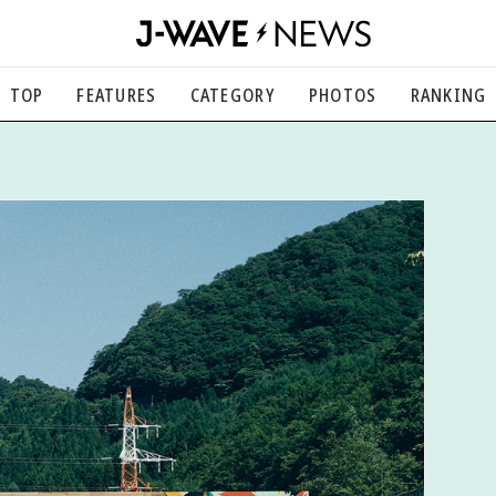
TOP
FEATURES
CATEGORY
PHOTOS
RANKING
音楽
楽曲の裏側から、こぼれ話まで
エンタメ
映画、芸能、舞台、スポーツなど
カルチャー
アート、文芸、マンガなど
ライフスタイル
食、健康、美容…暮らし豊かに
社会
国内、海外の気になるトピック