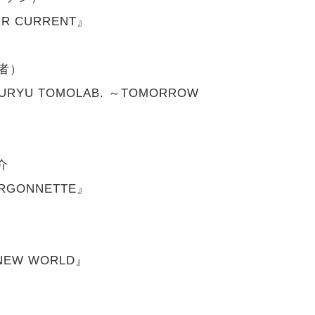
AIR CURRENT』
者）
UTSURYU TOMOLAB. ～TOMORROW
介
OURGONNETTE』
E NEW WORLD』
）