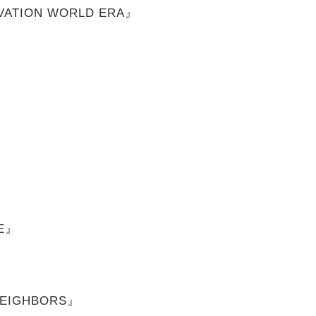
OVATION WORLD ERA』
NE』
 NEIGHBORS』