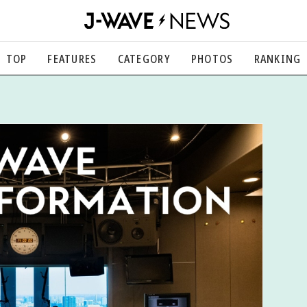
TOP
FEATURES
CATEGORY
PHOTOS
RANKING
音楽
楽曲の裏側から、こぼれ話まで
エンタメ
映画、芸能、舞台、スポーツなど
カルチャー
アート、文芸、マンガなど
ライフスタイル
食、健康、美容…暮らし豊かに
社会
国内、海外の気になるトピック