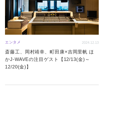
エンタメ
2024.12.13
斎藤工、岡村靖幸、町田康×吉岡里帆 ほ
かJ-WAVEの注目ゲスト【12/13(金)～
12/20(金)】