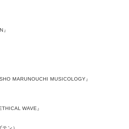
EN』
 JISHO MARUNOUCHI MUSICOLOGY』
d ETHICAL WAVE』
プテン）