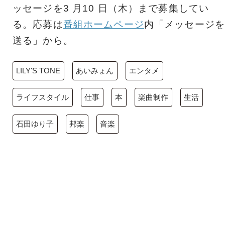
ッセージを3 月10 日（木）まで募集してい
る。応募は
番組ホームページ
内「メッセージを
送る」から。
LILY'S TONE
あいみょん
エンタメ
ライフスタイル
仕事
本
楽曲制作
生活
石田ゆり子
邦楽
音楽