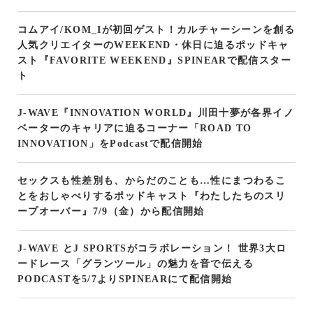
コムアイ/KOM_Iが初回ゲスト！カルチャーシーンを創る
人気クリエイターのWEEKEND・休日に迫るポッドキャ
スト『FAVORITE WEEKEND』SPINEARで配信スター
ト
J-WAVE『INNOVATION WORLD』川田十夢が各界イノ
ベーターのキャリアに迫るコーナー「ROAD TO
INNOVATION」をPodcastで配信開始
セックスも性差別も、からだのことも…性にまつわるこ
とをおしゃべりするポッドキャスト『わたしたちのスリ
ープオーバー』7/9（金）から配信開始
J-WAVE とJ SPORTSがコラボレーション！ 世界3大ロ
ードレース「グランツール」の魅力を音で伝える
PODCASTを5/7よりSPINEARにて配信開始