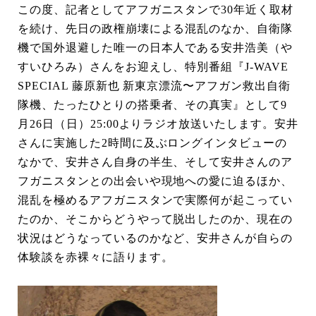
この度、記者としてアフガニスタンで30年近く取材
を続け、先日の政権崩壊による混乱のなか、自衛隊
機で国外退避した唯一の日本人である安井浩美（や
すいひろみ）さんをお迎えし、特別番組『J-WAVE
SPECIAL 藤原新也 新東京漂流〜アフガン救出自衛
隊機、たったひとりの搭乗者、その真実』として9
月26日（日）25:00よりラジオ放送いたします。安井
さんに実施した2時間に及ぶロングインタビューの
なかで、安井さん自身の半生、そして安井さんのア
フガニスタンとの出会いや現地への愛に迫るほか、
混乱を極めるアフガニスタンで実際何が起こってい
たのか、そこからどうやって脱出したのか、現在の
状況はどうなっているのかなど、安井さんが自らの
体験談を赤裸々に語ります。