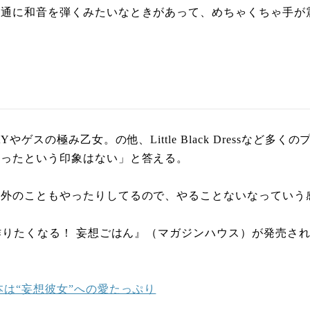
普通に和音を弾くみたいなときがあって、めちゃくちゃ手が
ゲスの極み乙女。の他、Little Black Dressな
減ったという印象はない」と答える。
以外のこともやったりしてるので、やることないなっていう
作りたくなる！ 妄想ごはん』（マガジンハウス）が発売さ
は“妄想彼女”への愛たっぷり