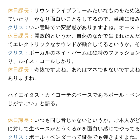
休日課長：
サウンドライブラリーみたいなものをため
ていたり、かなり面白いことをしてるので、単純に積
クリス：
いい意味での変態感がありますよね。オース
休日課長：
開放的というか、自然のなかで生まれたん
てエレクトリックなサウンドが融合してるというか。
クリス：
ボーカルのネイ・パームは独特のファッショ
り、ルイス・コールしかり。
休日課長：
奇抜ですよね。あれはマネできないですよ
ありますね。
ハイエイタス・カイヨーテのベースであるポール・ベ
じがすごい」と語る。
休日課長：
いつも同じ音じゃないというか。ご本人が
に対して生ベースがどうくるかを面白い感じでやって
クリス：
ポール・ベンダーって鍵盤でも弾きますよね