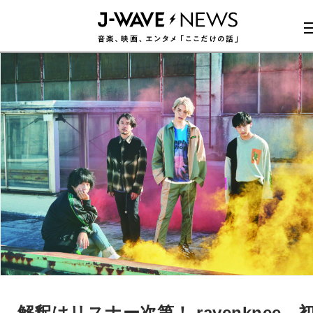
解釈はリスナー次第！ ravenknee、