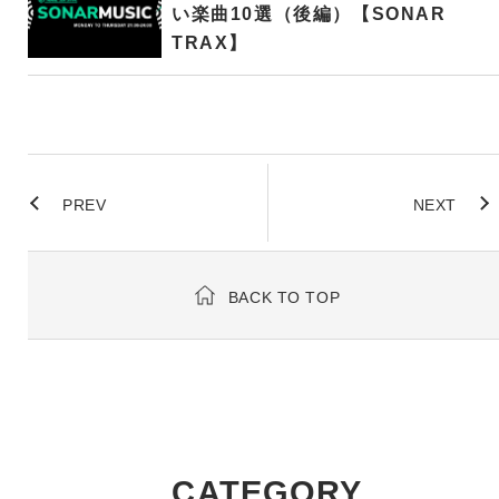
い楽曲10選（後編）【SONAR
TRAX】
PREV
NEXT
BACK TO TOP
CATEGORY