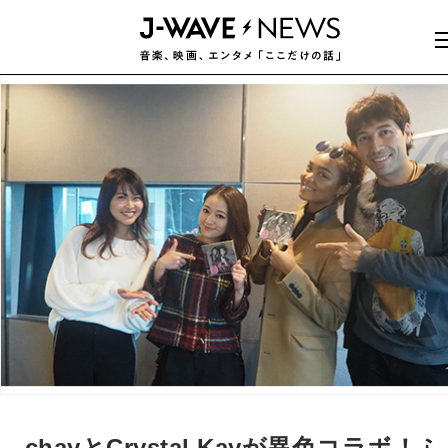
chayとCrystal Kayが異色コラボ！ふ