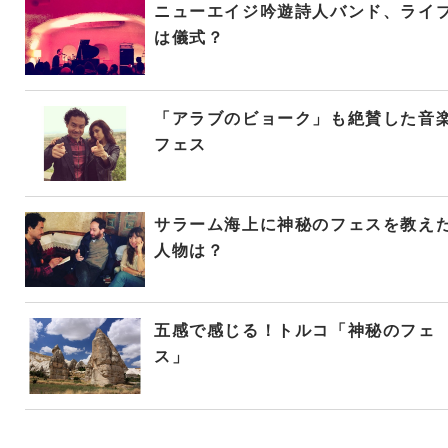
ニューエイジ吟遊詩人バンド、ライ
は儀式？
「アラブのビョーク」も絶賛した音
フェス
サラーム海上に神秘のフェスを教え
人物は？
五感で感じる！トルコ「神秘のフェ
ス」