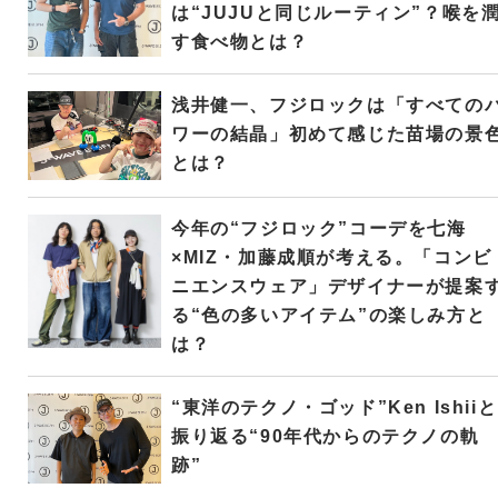
は“JUJUと同じルーティン”？喉を
す食べ物とは？
浅井健一、フジロックは「すべての
ワーの結晶」初めて感じた苗場の景
とは？
今年の“フジロック”コーデを七海
×MIZ・加藤成順が考える。「コンビ
ニエンスウェア」デザイナーが提案
る“色の多いアイテム”の楽しみ方と
は？
“東洋のテクノ・ゴッド”Ken Ishiiと
振り返る“90年代からのテクノの軌
跡”