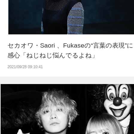
セカオワ・Saori 、Fukaseの“言葉の表現”に
感心「ねじねじ悩んでるよね」
2021/09/28 09:10:41