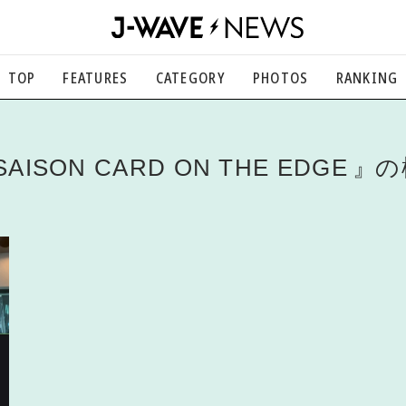
TOP
FEATURES
CATEGORY
PHOTOS
RANKING
音楽
楽曲の裏側から、こぼれ話まで
エンタメ
SAISON CARD ON THE EDGE
の
映画、芸能、舞台、スポーツなど
カルチャー
アート、文芸、マンガなど
ライフスタイル
食、健康、美容…暮らし豊かに
社会
国内、海外の気になるトピック