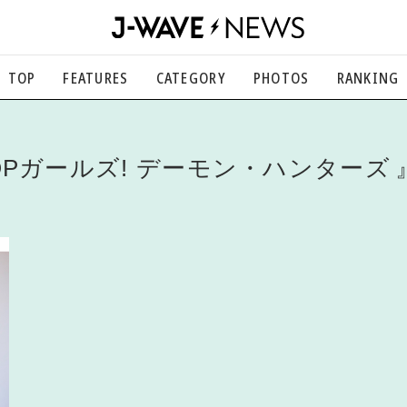
TOP
FEATURES
CATEGORY
PHOTOS
RANKING
音楽
楽曲の裏側から、こぼれ話まで
エンタメ
OPガールズ! デーモン・ハンターズ
映画、芸能、舞台、スポーツなど
カルチャー
アート、文芸、マンガなど
ライフスタイル
食、健康、美容…暮らし豊かに
社会
国内、海外の気になるトピック