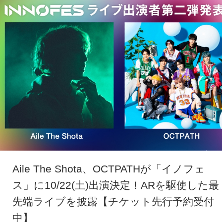
Aile The Shota、OCTPATHが「イノフェ
ス」に10/22(土)出演決定！ARを駆使した最
先端ライブを披露【チケット先行予約受付
中】