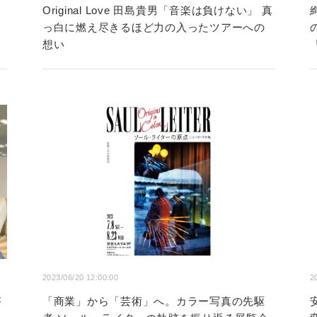
Original Love 田島貴男「音楽は負けない」 真
っ白に燃え尽きるほど力の入ったツアーへの
想い
2023/06/20 12:00:00
2
が
「商業」から「芸術」へ。カラー写真の先駆