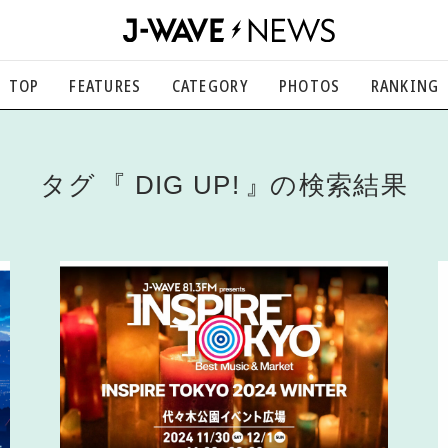
TOP
FEATURES
CATEGORY
PHOTOS
RANKING
音楽
楽曲の裏側から、こぼれ話まで
エンタメ
タグ
DIG UP!
の検索結果
映画、芸能、舞台、スポーツなど
カルチャー
アート、文芸、マンガなど
ライフスタイル
食、健康、美容…暮らし豊かに
社会
国内、海外の気になるトピック