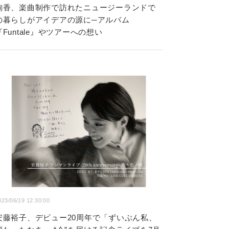
絢香、楽曲制作で訪れたニュージーランドで
の暮らしがアイデアの源に─アルバム
『Funtale』やツアーへの想い
023/06/19 12:30:00
安藤裕子、デビュー20周年で「ずいぶん私、