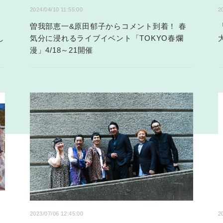
2024/04/10 11:55:00
2
曽我部恵一&原田郁子からコメント到着！ 春
し
気分に浸れるライブイベント「TOKYO春爛
漫」4/18～21開催
2023/07/06 12:45:00
2