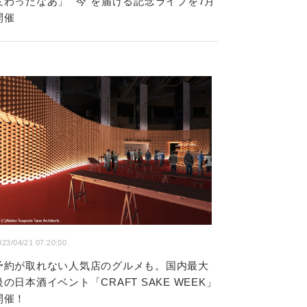
変わったなあ」 “今”を届ける記念ライブを7月
開催
023/04/21 07:20:00
予約が取れない人気店のグルメも。国内最大
級の日本酒イベント「CRAFT SAKE WEEK」
開催！