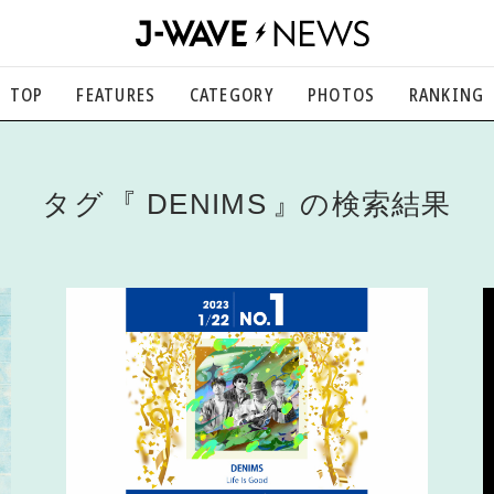
TOP
FEATURES
CATEGORY
PHOTOS
RANKING
音楽
楽曲の裏側から、こぼれ話まで
エンタメ
タグ
DENIMS
の検索結果
映画、芸能、舞台、スポーツなど
カルチャー
アート、文芸、マンガなど
ライフスタイル
食、健康、美容…暮らし豊かに
社会
国内、海外の気になるトピック