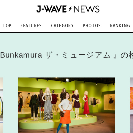
TOP
FEATURES
CATEGORY
PHOTOS
RANKING
音楽
楽曲の裏側から、こぼれ話まで
エンタメ
Bunkamura ザ・ミュージアム
の
映画、芸能、舞台、スポーツなど
カルチャー
アート、文芸、マンガなど
ライフスタイル
食、健康、美容…暮らし豊かに
社会
国内、海外の気になるトピック