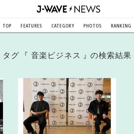
TOP
FEATURES
CATEGORY
PHOTOS
RANKING
音楽
楽曲の裏側から、こぼれ話まで
エンタメ
タグ
音楽ビジネス
の検索結果
映画、芸能、舞台、スポーツなど
カルチャー
アート、文芸、マンガなど
ライフスタイル
食、健康、美容…暮らし豊かに
社会
国内、海外の気になるトピック