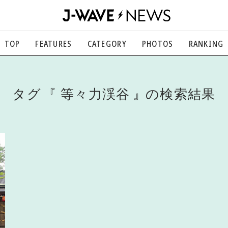
TOP
FEATURES
CATEGORY
PHOTOS
RANKING
音楽
楽曲の裏側から、こぼれ話まで
エンタメ
タグ
等々力渓谷
の検索結果
映画、芸能、舞台、スポーツなど
カルチャー
アート、文芸、マンガなど
ライフスタイル
食、健康、美容…暮らし豊かに
社会
国内、海外の気になるトピック