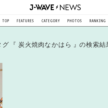
TOP
FEATURES
CATEGORY
PHOTOS
RANKING
音楽
楽曲の裏側から、こぼれ話まで
エンタメ
タグ
炭火焼肉なかはら
の検索結
映画、芸能、舞台、スポーツなど
カルチャー
アート、文芸、マンガなど
ライフスタイル
食、健康、美容…暮らし豊かに
社会
国内、海外の気になるトピック