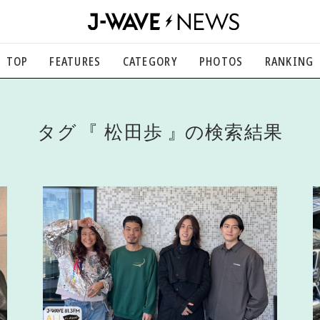
TOP
FEATURES
CATEGORY
PHOTOS
RANKING
音楽
楽曲の裏側から、こぼれ話まで
エンタメ
タグ
松田歩
の検索結果
映画、芸能、舞台、スポーツなど
カルチャー
アート、文芸、マンガなど
ライフスタイル
食、健康、美容…暮らし豊かに
社会
国内、海外の気になるトピック