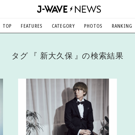
TOP
FEATURES
CATEGORY
PHOTOS
RANKING
音楽
楽曲の裏側から、こぼれ話まで
エンタメ
タグ
新大久保
の検索結果
映画、芸能、舞台、スポーツなど
カルチャー
アート、文芸、マンガなど
ライフスタイル
食、健康、美容…暮らし豊かに
社会
国内、海外の気になるトピック