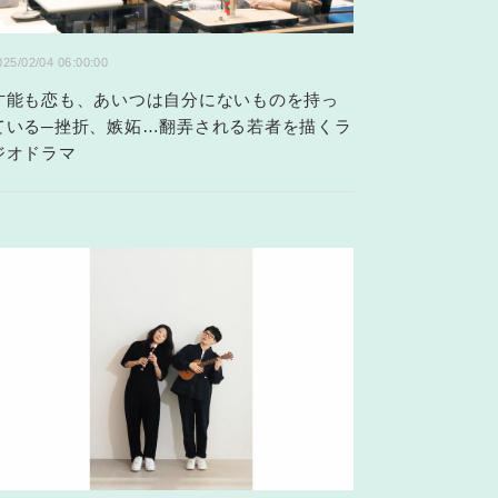
025/02/04 06:00:00
才能も恋も、あいつは自分にないものを持っ
ている─挫折、嫉妬…翻弄される若者を描くラ
ジオドラマ