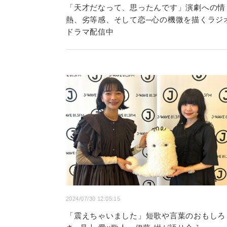
「天才だなって、思ったんです」演劇への情
熱、劣等感、そして恋─心の機微を描くラジ
ドラマ配信中
2024/07/30 12:05:15
「震えちゃいました」短歌や言葉のおもしろ