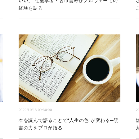
いい」 社会学者・古市憲寿がノルウェーでの
経験を語る
2022/10/13 09:30:00
2
本を読んで語ることで“人生の色”が変わる─読
書の力をプロが語る