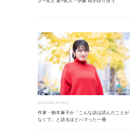
さ─見上 愛×歌人・伊藤 紺が語り合う
2022/11/02 04:45:47
作家・柚木麻子が「こんな話は読んだことが
なくて」と語るほどハマった一冊