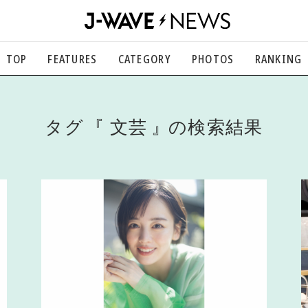
TOP
FEATURES
CATEGORY
PHOTOS
RANKING
音楽
楽曲の裏側から、こぼれ話まで
エンタメ
タグ
文芸
の検索結果
映画、芸能、舞台、スポーツなど
カルチャー
アート、文芸、マンガなど
ライフスタイル
食、健康、美容…暮らし豊かに
社会
国内、海外の気になるトピック