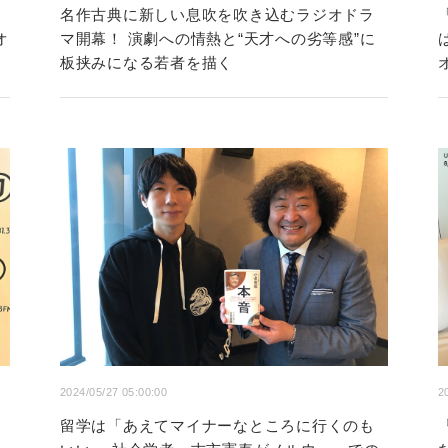
名作古典に新しい息吹を吹き込むラジオドラ
オ
マ開幕！ 演劇への情熱と“天才への劣等感”に
板挟みになる若者を描く
2024/05/27 05:00:00
2
留学は「あえてマイナーなところに行くのも