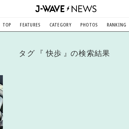
TOP
FEATURES
CATEGORY
PHOTOS
RANKING
音楽
楽曲の裏側から、こぼれ話まで
エンタメ
タグ
快歩
の検索結果
映画、芸能、舞台、スポーツなど
カルチャー
アート、文芸、マンガなど
ライフスタイル
食、健康、美容…暮らし豊かに
社会
国内、海外の気になるトピック