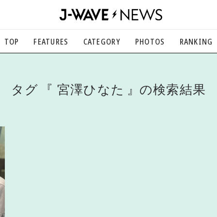
TOP
FEATURES
CATEGORY
PHOTOS
RANKING
音楽
楽曲の裏側から、こぼれ話まで
エンタメ
タグ
宮澤ひなた
の検索結果
映画、芸能、舞台、スポーツなど
カルチャー
アート、文芸、マンガなど
ライフスタイル
食、健康、美容…暮らし豊かに
社会
国内、海外の気になるトピック