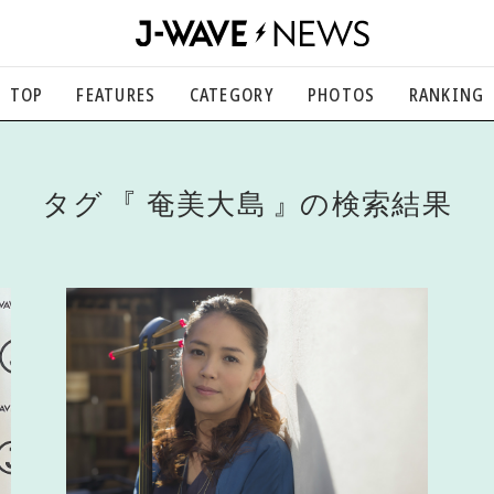
TOP
FEATURES
CATEGORY
PHOTOS
RANKING
音楽
楽曲の裏側から、こぼれ話まで
エンタメ
タグ
奄美大島
の検索結果
映画、芸能、舞台、スポーツなど
カルチャー
アート、文芸、マンガなど
ライフスタイル
食、健康、美容…暮らし豊かに
社会
国内、海外の気になるトピック