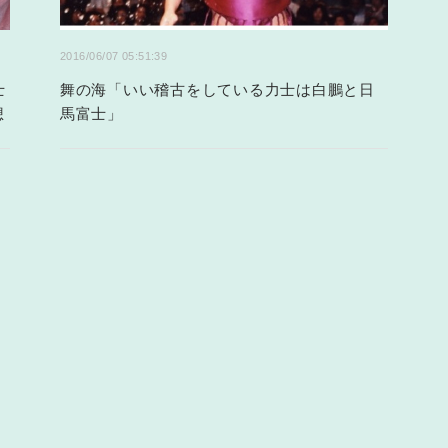
2016/06/07 05:51:39
士
舞の海「いい稽古をしている力士は白鵬と日
想
馬富士」