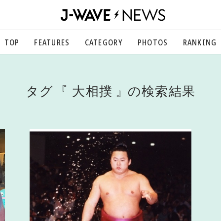
TOP
FEATURES
CATEGORY
PHOTOS
RANKING
音楽
楽曲の裏側から、こぼれ話まで
エンタメ
タグ
大相撲
の検索結果
映画、芸能、舞台、スポーツなど
カルチャー
アート、文芸、マンガなど
ライフスタイル
食、健康、美容…暮らし豊かに
社会
国内、海外の気になるトピック