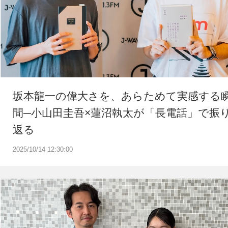
坂本龍一の偉大さを、あらためて実感する
間─小山田圭吾×蓮沼執太が「長電話」で振
返る
2025/10/14 12:30:00