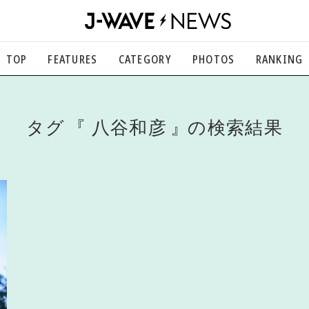
TOP
FEATURES
CATEGORY
PHOTOS
RANKING
音楽
楽曲の裏側から、こぼれ話まで
エンタメ
タグ
八谷和彦
の検索結果
映画、芸能、舞台、スポーツなど
カルチャー
アート、文芸、マンガなど
ライフスタイル
食、健康、美容…暮らし豊かに
社会
国内、海外の気になるトピック