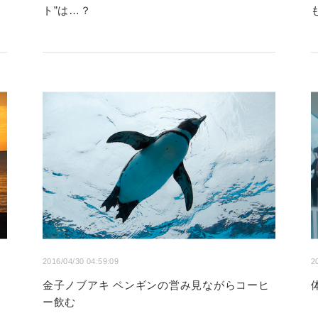
ト”は…？
2016/04/30 04:59:09
2
金子ノブアキ ペンギンの営み見ながらコーヒ
ー飲む