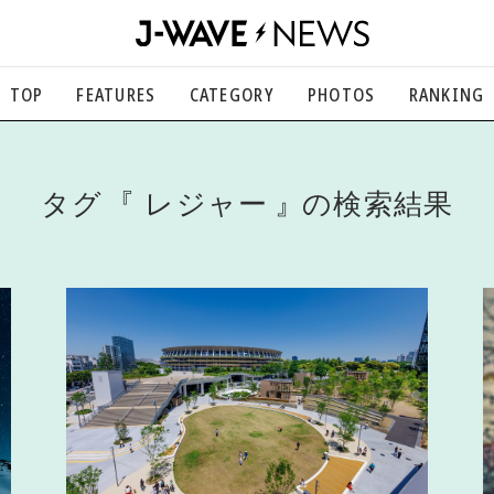
TOP
FEATURES
CATEGORY
PHOTOS
RANKING
音楽
楽曲の裏側から、こぼれ話まで
エンタメ
タグ
レジャー
の検索結果
映画、芸能、舞台、スポーツなど
カルチャー
アート、文芸、マンガなど
ライフスタイル
食、健康、美容…暮らし豊かに
社会
国内、海外の気になるトピック