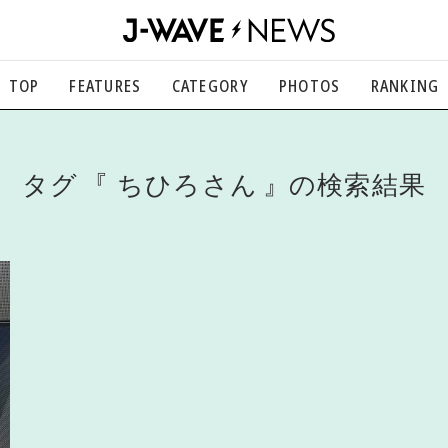
TOP
FEATURES
CATEGORY
PHOTOS
RANKING
音楽
楽曲の裏側から、こぼれ話まで
エンタメ
タグ
ちひろさん
の検索結果
映画、芸能、舞台、スポーツなど
カルチャー
アート、文芸、マンガなど
ライフスタイル
食、健康、美容…暮らし豊かに
社会
国内、海外の気になるトピック