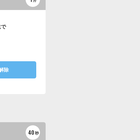
分
載で
の解除
40
秒