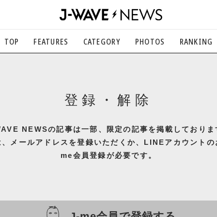
TOP
FEATURES
CATEGORY
PHOTOS
RANKING
音楽
楽曲の裏側から、こぼれ話まで
社会
国内、海外の気になるトピック
登録・解除
エンタメ
映画、芸能、舞台、スポーツなど
-WAVE NEWSの記事は一部、限定の記事を掲載しておりま
カルチャー
アート、文芸、マンガなど
、メールアドレスを登録いただくか、LINEアカウントの
ライフスタイル
me会員登録が必要です。
食、健康、美容…暮らし豊かに
J-me会員で登録する