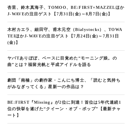
杏里、鈴木真海子、TOMOO、BE:FIRST×MAZZELほか
J-WAVEの注目ゲスト【7月31日(金)～8月7日(金)】
木村カエラ、細田守、甫木元空（Bialystocks）、TOWA
TEIほかJ-WAVEの注目ゲスト【7月24日(金)～7月31日
(金)】
ヤバTありぼぼ、ベースに目覚めた“モーニング娘。の
曲”とは？福留光帆と平成アイドルを語る
劇団「南極」の劇作家・こんにち博士、「読むと気持ち
がみなぎってくる」星新一の作品は？
BE:FIRST『Missing』が2位に到達！首位は5年代連続1
位の快挙を遂げた“クイーン・オブ・ポップ”【最新チャ
ート】