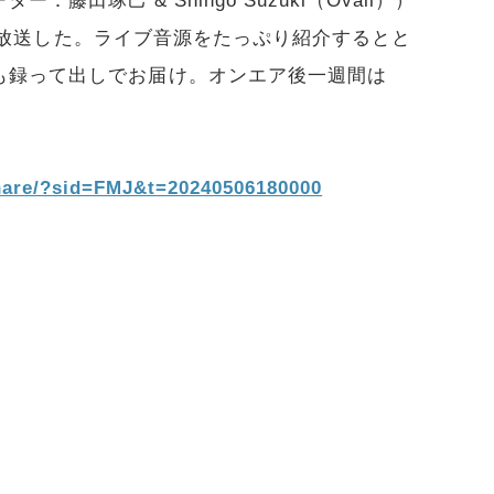
ター：藤田琢己 & Shingo Suzuki（Ovall））
55に放送した。ライブ音源をたっぷり紹介するとと
も録って出しでお届け。オンエア後一週間は
share/?sid=FMJ&t=20240506180000