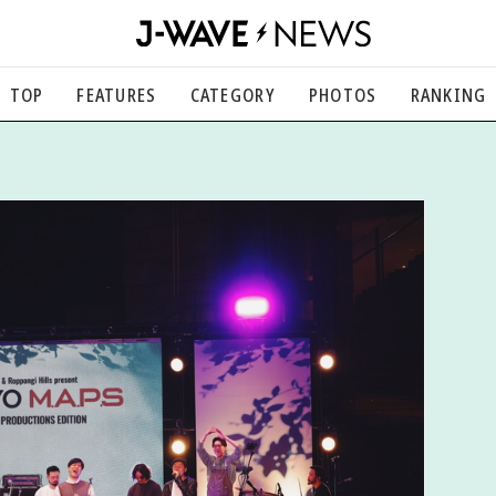
TOP
FEATURES
CATEGORY
PHOTOS
RANKING
音楽
楽曲の裏側から、こぼれ話まで
エンタメ
映画、芸能、舞台、スポーツなど
カルチャー
アート、文芸、マンガなど
ライフスタイル
食、健康、美容…暮らし豊かに
社会
国内、海外の気になるトピック