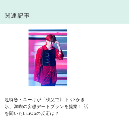
関連記事
超特急・ユーキが「秩父で川下り×かき
氷」満喫の妄想デートプランを提案！ 話
を聞いたLiLiCoの反応は？