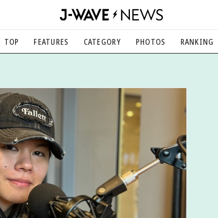
TOP
FEATURES
CATEGORY
PHOTOS
RANKING
音楽
楽曲の裏側から、こぼれ話まで
エンタメ
映画、芸能、舞台、スポーツなど
カルチャー
アート、文芸、マンガなど
ライフスタイル
食、健康、美容…暮らし豊かに
社会
国内、海外の気になるトピック