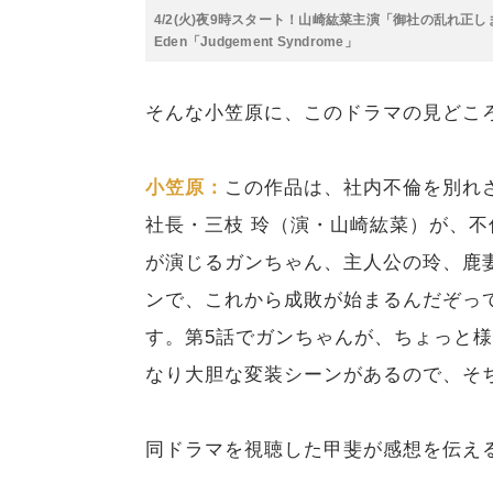
4/2(火)夜9時スタート！山崎紘菜主演「御社の乱れ正し
Eden「Judgement Syndrome」
そんな小笠原に、このドラマの見どこ
小笠原：
この作品は、社内不倫を別れさ
社長・三枝 玲（演・山崎紘菜）が、
が演じるガンちゃん、主人公の玲、鹿妻
ンで、これから成敗が始まるんだぞっ
す。第5話でガンちゃんが、ちょっと
なり大胆な変装シーンがあるので、そ
同ドラマを視聴した甲斐が感想を伝え