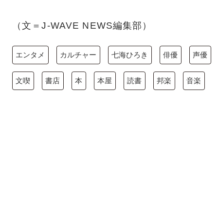
（文＝J-WAVE NEWS編集部）
エンタメ
カルチャー
七海ひろき
俳優
声優
文喫
書店
本
本屋
読書
邦楽
音楽