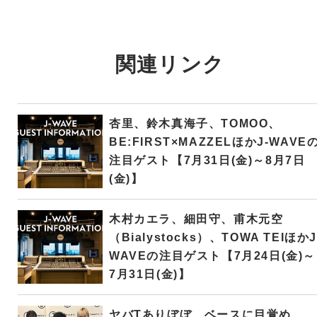
関連リンク
杏里、鈴木真海子、TOMOO、
BE:FIRST×MAZZELほかJ-WAVE
注目ゲスト【7月31日(金)～8月7日
(金)】
木村カエラ、細田守、甫木元空
（Bialystocks）、TOWA TEIほかJ
WAVEの注目ゲスト【7月24日(金)～
7月31日(金)】
ヤバTありぼぼ、ベースに目覚め