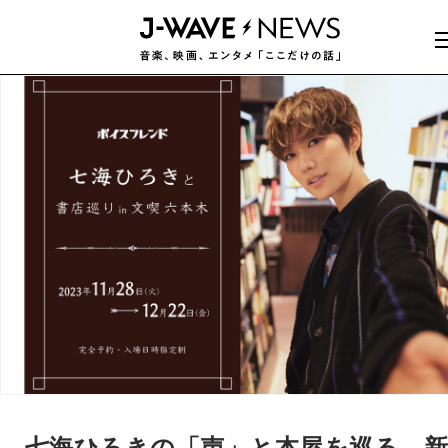
七海ひろきの「声」と本屋を巡る―