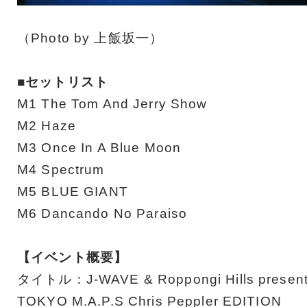
（Photo by 上飯坂一）
■セットリスト
M1 The Tom And Jerry Show
M2 Haze
M3 Once In A Blue Moon
M4 Spectrum
M5 BLUE GIANT
M6 Dancando No Paraiso
【イベント概要】
タイトル：J-WAVE & Roppongi Hills presen
TOKYO M.A.P.S Chris Peppler EDITION