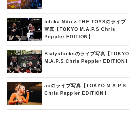
Ichika Nito × THE TOYSのライブ
写真【TOKYO M.A.P.S Chris
Peppler EDITION】
Bialystocksのライブ写真【TOKY
M.A.P.S Chris Peppler EDITION
aoのライブ写真【TOKYO M.A.P.S
Chris Peppler EDITION】