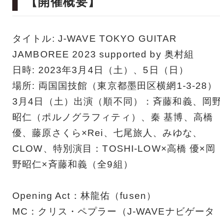
【開催概要】
タイトル: J-WAVE TOKYO GUITAR
JAMBOREE 2023 supported by 奥村組
日時: 2023年3月4日（土）、5日（日）
場所: 両国国技館（東京都墨田区横網1-3-28）
3月4日（土）出演（順不同）：斉藤和義、岡
昭仁（ポルノグラフィティ）、秦 基博、高橋
優、藤原さくら×Rei、七尾旅人、みゆな、
CLOW、特別演目：TOSHI-LOW×高橋 優×岡
野昭仁×斉藤和義（全9組）
Opening Act：林龍佑（fusen）
MC：クリス・ペプラー（J-WAVEナビゲータ