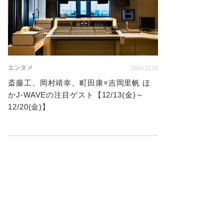
エンタメ
2024.12.13
斎藤工、岡村靖幸、町田康×吉岡里帆 ほ
かJ-WAVEの注目ゲスト【12/13(金)～
12/20(金)】