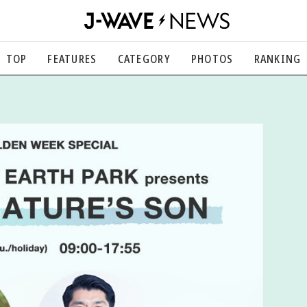
TOP
FEATURES
CATEGORY
PHOTOS
RANKING
音楽
楽曲の裏側から、こぼれ話まで
エンタメ
映画、芸能、舞台、スポーツなど
カルチャー
アート、文芸、マンガなど
ライフスタイル
食、健康、美容…暮らし豊かに
社会
国内、海外の気になるトピック