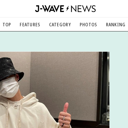
TOP
FEATURES
CATEGORY
PHOTOS
RANKING
音楽
楽曲の裏側から、こぼれ話まで
エンタメ
映画、芸能、舞台、スポーツなど
カルチャー
アート、文芸、マンガなど
ライフスタイル
食、健康、美容…暮らし豊かに
社会
国内、海外の気になるトピック