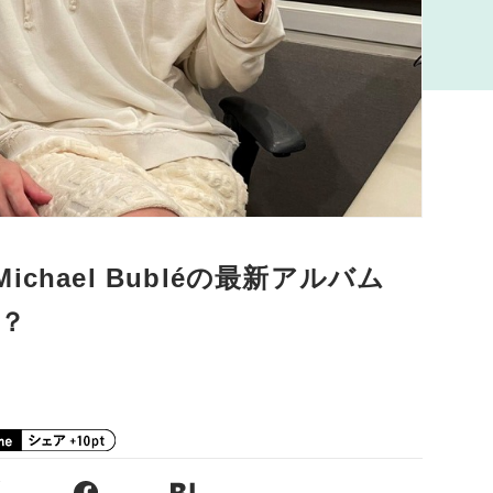
hael Bubléの最新アルバム
は？