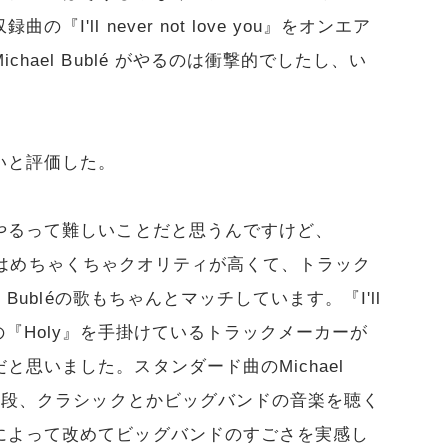
'll never not love you』をオンエア
hael Bublé がやるのは衝撃的でしたし、い
いと評価した。
やるって難しいことだと思うんですけど、
ナル4曲はめちゃくちゃクオリティが高くて、トラック
 Bubléの歌もちゃんとマッチしています。『I'll
n Bieberの『Holy』を手掛けているトラックメーカーが
思いました。スタンダード曲のMichael
。普段、クラシックとかビッグバンドの音楽を聴く
によって改めてビッグバンドのすごさを実感し