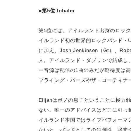
■第5位 Inhaler
第5位には、アイルランド出身のロックバ
イルランド初の世界的ロックバンド・U2のボ
に加え、Josh Jenkinson（Gt）、Robe
人。アイルランド・ダブリンで結成し、
ー音源は配信の1曲のみだが期待度は
フライング・バーズやザ・コーティナ
Elijahはボノの息子ということに極
ない。唯一のアドバイスはどこに引っ
イルランド本国ではライブパフォーマ
ないと、バンドとしての独創性、将来