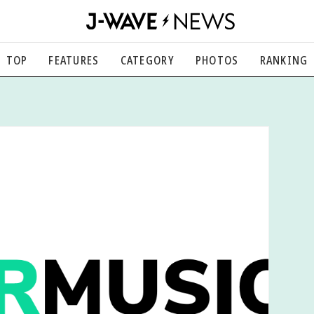
TOP
FEATURES
CATEGORY
PHOTOS
RANKING
音楽
楽曲の裏側から、こぼれ話まで
エンタメ
映画、芸能、舞台、スポーツなど
カルチャー
アート、文芸、マンガなど
ライフスタイル
食、健康、美容…暮らし豊かに
社会
国内、海外の気になるトピック