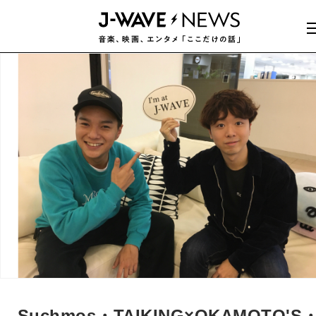
Suchmos・TAIKING×OKAMOTO'S